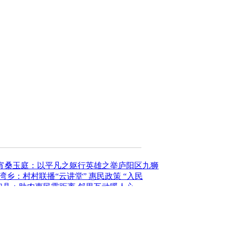
宵
桑玉庭：以平凡之躯行英雄之举
庐阳区九狮
湾乡：村村联播“云讲堂” 惠民政策 “入民
和县：助农惠民零距离 邻里互动暖人心