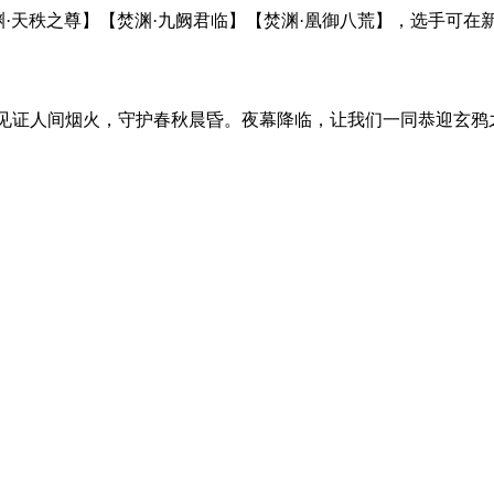
渊·天秩之尊】【焚渊·九阙君临】【焚渊·凰御八荒】，选手可在
证人间烟火，守护春秋晨昏。夜幕降临，让我们一同恭迎玄鸦