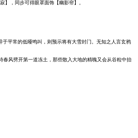
寂】，同步可得眼罩面饰【幽影帘】。
异于平常的低哑鸣叫，则预示将有大雪封门。无知之人言玄鸦
待春风劈开第一道冻土，那些散入大地的精魄又会从谷粒中抬