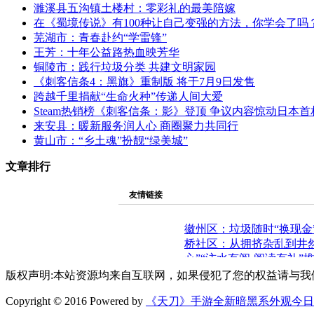
濉溪县五沟镇土楼村：零彩礼的最美陪嫁
在《蜀境传说》有100种让自己变强的方法，你学会了吗
芜湖市：青春赴约“学雷锋”
王芳：十年公益路热血映芳华
铜陵市：践行垃圾分类 共建文明家园
《刺客信条4：黑旗》重制版 将于7月9日发售
跨越千里捐献“生命火种”传递人间大爱
Steam热销榜《刺客信条：影》登顶 争议内容惊动日本首
来安县：暖新服务润人心 商圈聚力共同行
黄山市：“乡土魂”扮靓“绿美城”
文章排行
友情链接
徽州区：垃圾随时“换现金
桥社区：从拥挤杂乱到井
心”
“汴水有阅·阅读有礼”
版权声明:本站资源均来自互联网，如果侵犯了您的权益请与我
Copyright © 2016 Powered by
《天刀》手游全新暗黑系外观今日