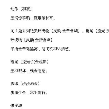
动作【羽寂】
墨涌惊群鸦，沉烟破长宵。
同主题系列绝美环绕物【灵韵·金蕾含幽】、拖尾【流光·
环绕物【灵韵·金蕾含幽】
半掩金蕾迷墨雾，乱飞玄羽诉清愁。
拖尾【流光·沉金疏影】
墨羽裁冰，残金惹愁。
脚印【步步灼金】
步履生金，寒羽随行。
修罗城