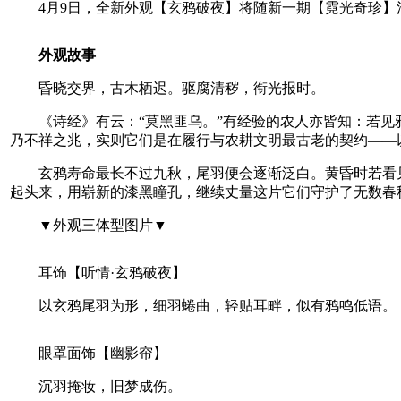
4月9日，全新外观【玄鸦破夜】将随新一期【霓光奇珍】活
外观故事
昏晓交界，古木栖迟。驱腐清秽，衔光报时。
《诗经》有云：“莫黑匪乌。”有经验的农人亦皆知：若见鸦
乃不祥之兆，实则它们是在履行与农耕文明最古老的契约——
玄鸦寿命最长不过九秋，尾羽便会逐渐泛白。黄昏时若看见
起头来，用崭新的漆黑瞳孔，继续丈量这片它们守护了无数春
▼外观三体型图片▼
耳饰【听情·玄鸦破夜】
以玄鸦尾羽为形，细羽蜷曲，轻贴耳畔，似有鸦鸣低语。
眼罩面饰【幽影帘】
沉羽掩妆，旧梦成伤。