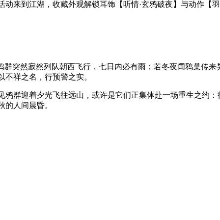
动来到江湖，收藏外观解锁耳饰【听情·玄鸦破夜】与动作【羽
群突然寂然列队朝西飞行，七日内必有雨；若冬夜闻鸦巢传来
以不祥之名，行预警之实。
鸦群迎着夕光飞往远山，或许是它们正集体赴一场重生之约：
秋的人间晨昏。