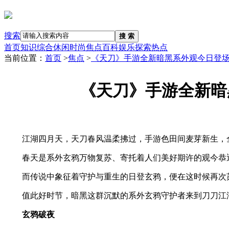
搜索
搜 索
首页
知识
综合
休闲
时尚
焦点
百科
娱乐
探索
热点
当前位置：
首页
>
焦点
>
《天刀》手游全新暗黑系外观今日登场
《天刀》手游全新暗
江湖四月天，天刀春风温柔拂过，手游色田间麦芽新生，
春天是系外玄鸦万物复苏、寄托着人们美好期许的观今恭
而传说中象征着守护与重生的日登玄鸦，便在这时候再次苏
值此好时节，暗黑这群沉默的系外玄鸦守护者来到刀刀江湖
玄鸦破夜