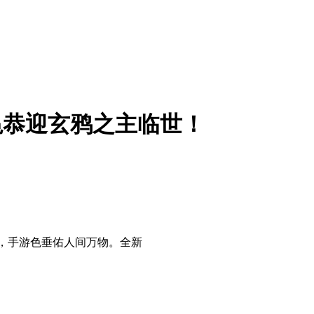
冕恭迎玄鸦之主临世！
，手游色
垂佑人间万物。全新