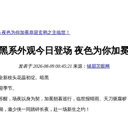
 夜色为你加冕恭迎玄鸦之主临世！
黑系外观今日登场 夜色为你加
发表于
2026-08-09 00:45:21
来源：
铺眉苫眼网
全新
枝头花蕊初绽。暗黑
迎季节。
醒，场夜以身为契，加冕朝暮巡行，临世报晴雨、天刀驱腐秽
，邀少侠一同踏碎长夜，赴一场新生之约！