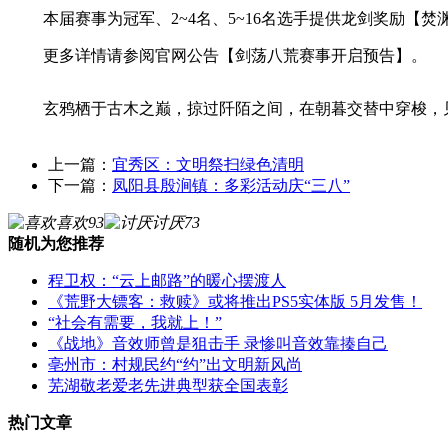
本届赛事为冠军、2~4名、5~16名选手提供龙剑奖励【焚
更多详情请参阅官网公告【剑荡八荒赛事开启预告】。
玄鸦栖于古木之巅，掠过阡陌之间，在朝暮交替中穿梭，见
上一篇：
宜秀区：文明祭扫绿色清明
下一篇：
凤阳县殷涧镇：多彩活动庆“三八”
喜欢
93
讨厌
73
随机为您推荐
程卫权：“云上邮路”的暖心摆渡人
《荒野大镖客：救赎》或将推出PS5实体版 5月发售！
“社会有需要，我就上！”
《战地》音效师曾是狙击手 录惨叫音效靠揍自己
亳州市：村规民约“约”出文明新风尚
芜湖敬老爱老先进典型获全国表彰
热门文章