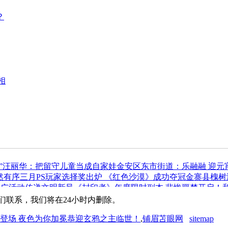
？
相
”
汪丽华：把留守儿童当成自家娃
金安区东市街道：乐融融 迎元
然有序
三月PS玩家选择奖出炉 《红色沙漠》成功夺冠
金寨县槐树
推广活动传递文明新风
《封印者》年度限时副本 悲惨噩梦开启！
们联系，我们将在24小时内删除。
登场 夜色为你加冕恭迎玄鸦之主临世！
,
铺眉苫眼网
sitemap