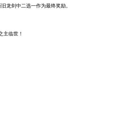
新旧龙剑中二选一作为最终奖励。
之主临世！