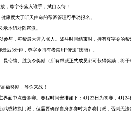
开放，尊字令落入谁手，拭目以待！
级以上且健康度大于听天由命的帮派管理可手动报名。
并公示本组对阵帮派。
和精英可以参与，每帮最大进入40人。战斗时间结束时，持有尊字令
最后3分钟，尊字令持有者禁用“传送”技能）。
、昆仑镜、胜负令奖励（所有帮派正式成员都可获得奖励，将于
猜高额奖励，等你来战！
中点击参赛。赛程时间安排如下：4月23日为初赛，4月24日为
武或转换门派，但需要确保自身参赛时为参赛门派，否则无法